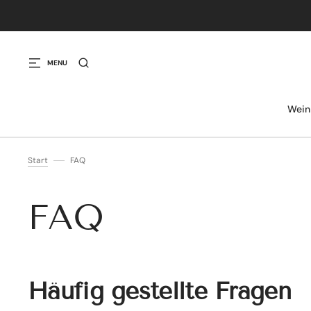
IREKT ZUM INHALT
MENU
Wein
Start
FAQ
FAQ
Häufig gestellte Fragen