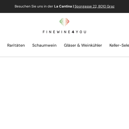
Besuchen Sie uns in der
La Cantina |
Sporgasse 22, 8010 Graz
Raritäten
Schaumwein
Gläser & Weinkühler
Keller-Sel