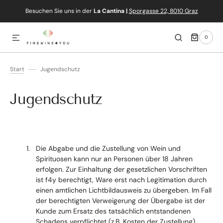
Besuchen Sie uns in der
La Cantina |
Sporgasse 22, 8010 Graz
IREKT ZUM INHALT
0
0
ARTIKEL
Start
Jugendschutz
Jugendschutz
Die Abgabe und die Zustellung von Wein und
Spirituosen kann nur an Personen über 18 Jahren
erfolgen. Zur Einhaltung der gesetzlichen Vorschriften
ist f4y berechtigt, Ware erst nach Legitimation durch
einen amtlichen Lichtbildausweis zu übergeben. Im Fall
der berechtigten Verweigerung der Übergabe ist der
Kunde zum Ersatz des tatsächlich entstandenen
Schadens verpflichtet (z.B. Kosten der Zustellung).