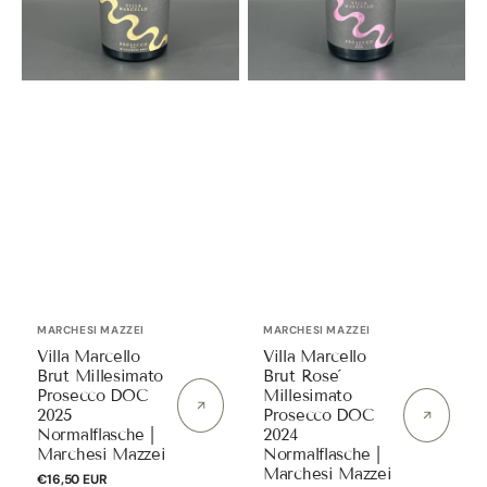
Normalflasche
DOC
|
2024
Marchesi
Normalflasche
Mazzei
|
Marchesi
Mazzei
Anbieter:
Anbieter:
MARCHESI MAZZEI
MARCHESI MAZZEI
Villa Marcello
Villa Marcello
Brut Millesimato
Brut Rose´
Prosecco DOC
Millesimato
2025
Prosecco DOC
Normalflasche |
2024
Marchesi Mazzei
Normalflasche |
Marchesi Mazzei
Normaler
€16,50 EUR