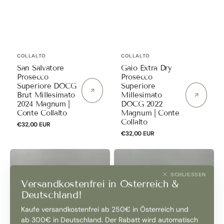
Anbieter:
Anbieter:
COLLALTO
COLLALTO
San Salvatore
Gaio Extra Dry
Prosecco
Prosecco
Superiore DOCG
Superiore
Brut Millesimato
Millesimato
2024 Magnum |
DOCG 2022
Conte Collalto
Magnum | Conte
Collalto
Normaler
€32,00 EUR
Preis
Normaler
€32,00 EUR
Preis
Essence
Essence
Nature
Satèn
SCHLIESSEN
Franciacorta
Brut
Versandkostenfrei in Österreich &
Deutschland!
Dosaggio
Franciacorta
Zero
DOCG
Kaufe versandkostenfrei ab 250€ in Österreich und
ab 300€ in Deutschland. Der Rabatt wird automatisch
Millesimato
2020