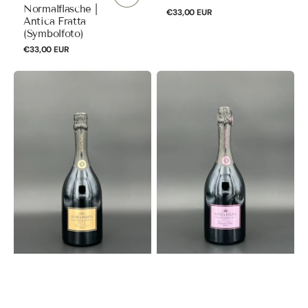
Normalflasche |
Normaler
€33,00 EUR
Antica Fratta
Preis
(Symbolfoto)
Normaler
€33,00 EUR
Preis
Essence
Essence
Brut
Rosé
Franciacorta
Franciacorta
Millesimato
Brut
DOCG
Millesimato
2020
DOCG
Normalflasche
2019
|
Normalflasche
Antica
|
Fratta
Antica
Fratta