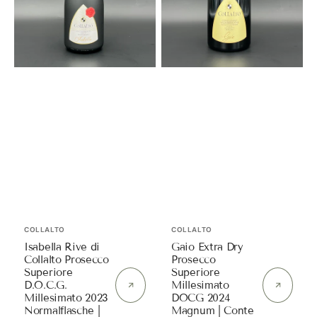
D.O.C.G.
DOCG
Millesimato
2024
2023
Magnum
Normalflasche
|
|
Conte
Conte
Collalto
Collalto
Anbieter:
Anbieter:
COLLALTO
COLLALTO
Isabella Rive di
Gaio Extra Dry
Collalto Prosecco
Prosecco
Superiore
Superiore
D.O.C.G.
Millesimato
Millesimato 2023
DOCG 2024
Normalflasche |
Magnum | Conte