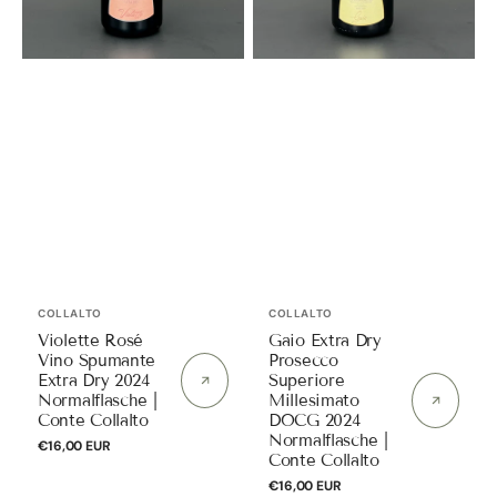
|
Normalflasche
Conte
|
Collalto
Conte
Collalto
Anbieter:
Anbieter:
COLLALTO
COLLALTO
Violette Rosé
Gaio Extra Dry
Vino Spumante
Prosecco
Extra Dry 2024
Superiore
Normalflasche |
Millesimato
Conte Collalto
DOCG 2024
Normalflasche |
Normaler
€16,00 EUR
Conte Collalto
Preis
Normaler
€16,00 EUR