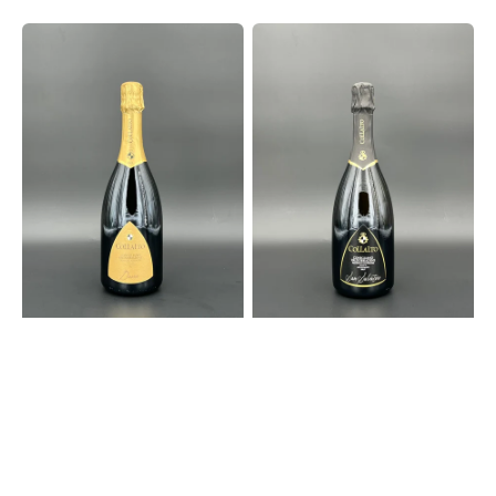
Preis
Dame
San
Prosecco
Salvatore
D.O.C.G.
Prosecco
Dry
Superiore
Millesimato
DOCG
2024
Brut
Normalflasche
Millesimato
|
2024
Conte
Normalflasche
Collalto
|
Conte
Collalto