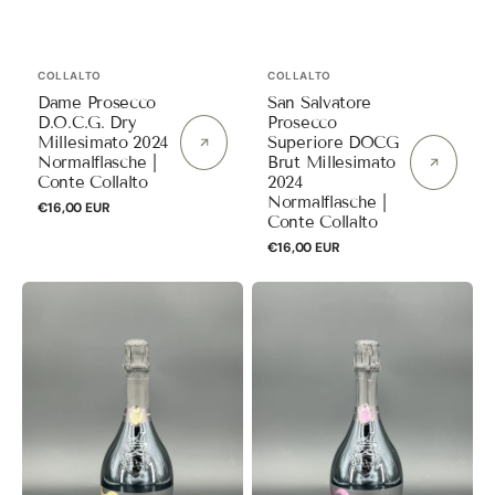
Anbieter:
Anbieter:
COLLALTO
COLLALTO
Dame Prosecco
San Salvatore
D.O.C.G. Dry
Prosecco
Millesimato 2024
Superiore DOCG
Normalflasche |
Brut Millesimato
Conte Collalto
2024
Normalflasche |
Normaler
€16,00 EUR
Conte Collalto
Preis
Normaler
€16,00 EUR
Preis
Villa
Villa
Marcello
Marcello
Brut
Brut
Millesimato
Rose
Prosecco
´
DOC
Millesimato
2025
Prosecco