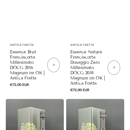
Fratta
Anbieter:
Anbieter:
ANTICA FRATTA
ANTICA FRATTA
Essence Brut
Essence Nature
Franciacorta
Franciacorta
Millesimato
Dosaggio Zero
DOCG 2016
Millesimato
Magnum im OK |
DOCG 2018
Antica Fratta
Magnum im OK |
Antica Fratta
Normaler
€72,00 EUR
Preis
Normaler
€72,00 EUR
Preis
Essence
Essence
Satèn
Rosé
Brut
Franciacorta
Franciacorta
Brut