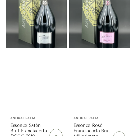
DOCG
Millesimato
2019
DOCG
Magnum
2021
im
Magnum
OK
im
|
OK
Antica
|
Fratta
Antica
Fratta
Anbieter:
Anbieter:
ANTICA FRATTA
ANTICA FRATTA
Essence Satèn
Essence Rosé
Brut Franciacorta
Franciacorta Brut