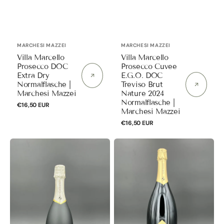
Anbieter:
Anbieter:
MARCHESI MAZZEI
MARCHESI MAZZEI
Villa Marcello
Villa Marcello
Prosecco DOC
Prosecco Cuvee
Extra Dry
E.G.O. DOC
Normalflasche |
Treviso Brut
Marchesi Mazzei
Nature 2024
Normalflasche |
Normaler
€16,50 EUR
Marchesi Mazzei
Preis
Normaler
€16,50 EUR
Preis
Isabella
Gaio
Rive
Extra
di
Dry
Collalto
Prosecco
Prosecco
Superiore
Superiore
Millesimato