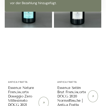
vor der Bezahlung hinzugefügt.
DOCG
Normalflasche
2021
|
Normalflasche
Antica
|
Fratta
Antica
Fratta
(Symbolfoto)
Anbieter:
Anbieter:
ANTICA FRATTA
ANTICA FRATTA
Essence Nature
Essence Satèn
Franciacorta
Brut Franciacorta
Dosaggio Zero
DOCG 2020
Millesimato
Normalflasche |
DOCG 2021
Antica Fratta