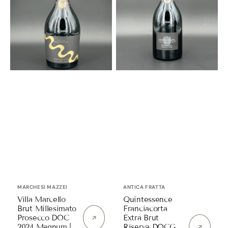
DOC
DOCG
2024
2015
Magnum
Normalflasche
|
|
Marchesi
Antica
Mazzei
Fratta
Anbieter:
Anbieter:
MARCHESI MAZZEI
ANTICA FRATTA
Villa Marcello
Quintessence
Brut Millesimato
Franciacorta
Prosecco DOC
Extra Brut
2024 Magnum |
Riserva DOCG