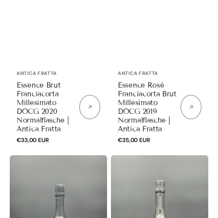
Anbieter:
Anbieter:
ANTICA FRATTA
ANTICA FRATTA
Essence Brut
Essence Rosé
Franciacorta
Franciacorta Brut
Millesimato
Millesimato
DOCG 2020
DOCG 2019
Normalflasche |
Normalflasche |
Antica Fratta
Antica Fratta
Normaler
€33,00 EUR
Normaler
€35,00 EUR
Preis
Preis
Villa
Quintessence
Marcello
Franciacorta
Brut
Extra
Millesimato
Brut
Prosecco
Riserva