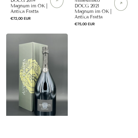
DOCG 2019
Millesimato
Magnum im OK |
DOCG 2021
Antica Fratta
Magnum im OK |
Antica Fratta
Normaler
€72,00 EUR
Preis
Normaler
€75,00 EUR
Preis
Quintessence
Franciacorta
Extra
Brut
Riserva
DOCG
2015
Magnum
im
OK
|
Antica
Fratta