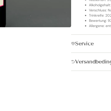
Alkoholgehalt:
Verschluss: N
Trinkreife: 20
Bewertung: 9
Allergene: ent
Service
ndkostenfrei in Österreich &
schland!
Versandbedin
andkostenfrei ab 250€ in Österreich und ab 300€ in Deutschland. D
tisch vor der Bezahlung hinzugefügt.