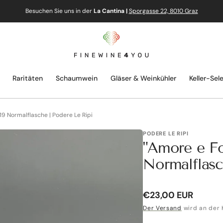
Besuchen Sie uns in der
La Cantina |
Sporgasse 22, 8010 Graz
Raritäten
Schaumwein
Gläser & Weinkühler
Keller-Sel
19 Normalflasche | Podere Le Ripi
PODERE LE RIPI
"Amore e Fo
Normalflasc
Normaler
€23,00 EUR
Preis
Der Versand
wird an der 