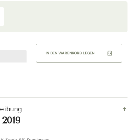
rhöhe
ie
enge
r
quot;Amore
ollia&quot;
osso
IN DEN WARENKORB LEGEN
oscana
019
ormalflasche
odere
e
ipi
reibung
 2019
5% Syrah, 5% Sangiovese