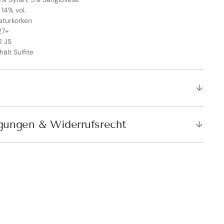
 14% vol.
aturkorken
27+
2 JS
hält Sulfite
SCHLIESSEN
gungen & Widerrufsrecht
er Rabatt