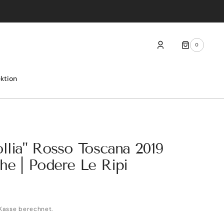
0
0
ARTIKEL
ektion
llia" Rosso Toscana 2019
he | Podere Le Ripi
Kasse berechnet.