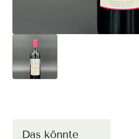
Versa
Deut
Kaufe vers
wird automa
Das könnte