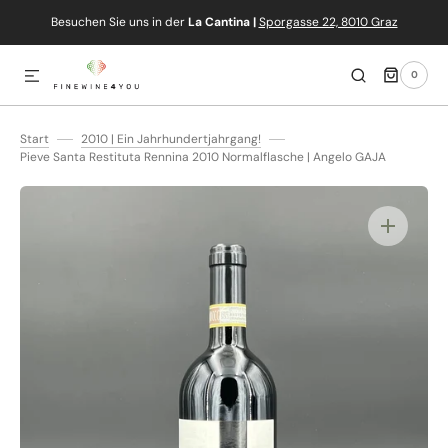
Besuchen Sie uns in der
La Cantina |
Sporgasse 22, 8010 Graz
IREKT ZUM INHALT
0
0
ARTIKEL
Start
2010 | Ein Jahrhundertjahrgang!
Pieve Santa Restituta Rennina 2010 Normalflasche | Angelo GAJA
Medien
1
in