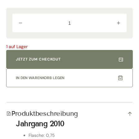
Verringere
Erhöhe
die
die
Menge
Menge
für
für
Pieve
Pieve
1 auf Lager
Santa
Santa
Restituta
Restituta
Rennina
Rennina
JETZT ZUM CHECKOUT
2010
2010
Normalflasche
Normalflas
|
|
Angelo
Angelo
IN DEN WARENKORB LEGEN
GAJA
GAJA
Produktbeschreibung
Jahrgang 2010
Flasche: 0,75