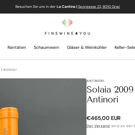
Besuchen Sie uns in der
La Cantina |
Sporgasse 22, 8010 Graz
Raritäten
Schaumwein
Gläser & Weinkühler
Keller-Sel
| Antinori
ANTINORI
Solaia 2009
Antinori
Normaler
€465,00 EUR
Preis
Der Versand
wird an der 