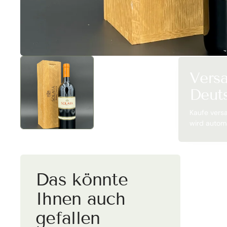
Versa
Deut
Kaufe vers
wird automa
Das könnte
Ihnen auch
gefallen