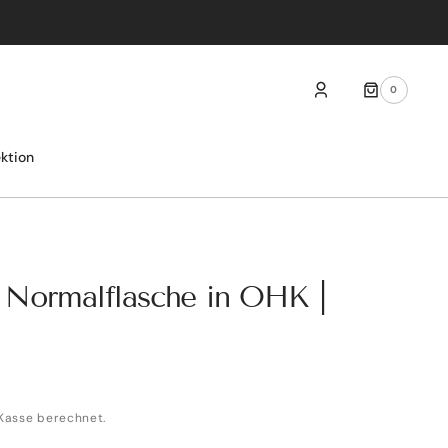
0
0
ARTIKEL
ektion
 Normalflasche in OHK |
Kasse berechnet.