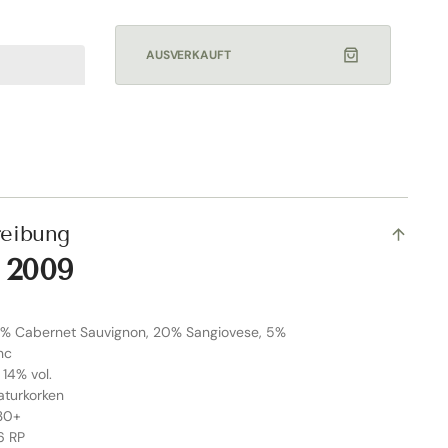
AUSVERKAUFT
reibung
 2009
5% Cabernet Sauvignon, 20% Sangiovese, 5%
nc
 14% vol.
aturkorken
030+
6 RP