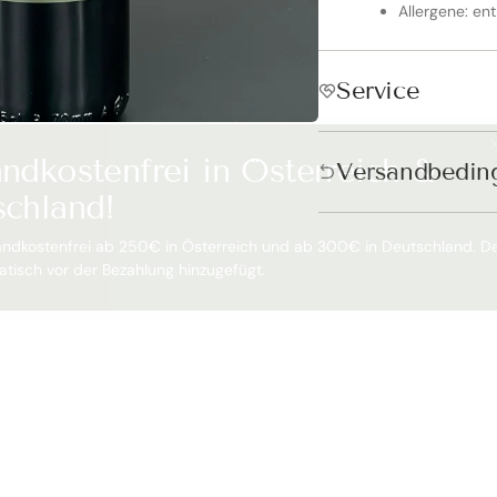
Allergene: ent
Service
ndkostenfrei in Österreich &
Versandbedin
schland!
andkostenfrei ab 250€ in Österreich und ab 300€ in Deutschland. D
tisch vor der Bezahlung hinzugefügt.