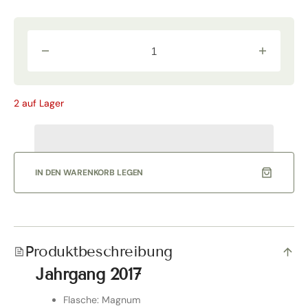
Verringere
Erhöhe
die
die
Menge
Menge
für
für
Tignanello
Tignanello
2 auf Lager
2017
2017
Magnum
Magnum
in
in
OHK
OHK
|
|
Antinori
Antinori
IN DEN WARENKORB LEGEN
Produktbeschreibung
Jahrgang 2017
Flasche: Magnum