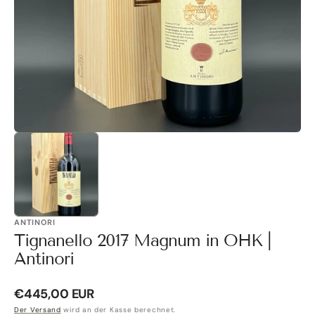
Galerieansicht
öffnen
ANTINORI
Tignanello 2017 Magnum in OHK |
Antinori
Normaler
€445,00 EUR
Preis
Der Versand
wird an der Kasse berechnet.