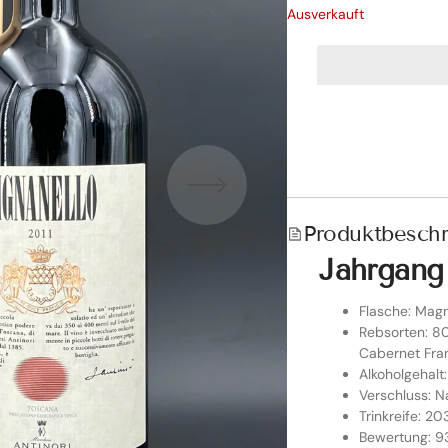
Ausverkauft
Produktbesch
icht
Jahrgang
Flasche: Ma
Rebsorten: 8
Cabernet Fra
Alkoholgehalt:
Verschluss: N
Trinkreife: 2
Bewertung: 9