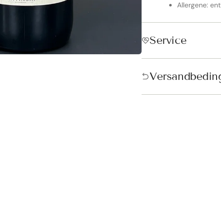
Allergene: ent
Service
ndkostenfrei in Österreich &
Versandbedin
schland!
andkostenfrei ab 250€ in Österreich und ab 300€ in Deutschland. D
tisch vor der Bezahlung hinzugefügt.