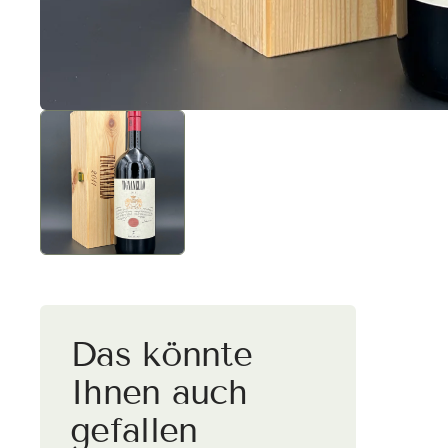
Versa
Deut
Kaufe vers
wird automa
Das könnte
Ihnen auch
gefallen