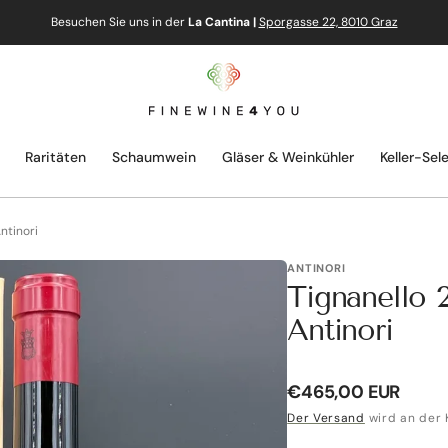
Besuchen Sie uns in der
La Cantina |
Sporgasse 22, 8010 Graz
Raritäten
Schaumwein
Gläser & Weinkühler
Keller-Sel
ntinori
ANTINORI
Tignanello
Antinori
Normaler
€465,00 EUR
Preis
Der Versand
wird an der 