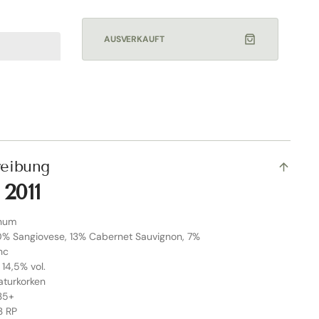
AUSVERKAUFT
reibung
 2011
gnum
0% Sangiovese, 13% Cabernet Sauvignon, 7%
nc
 14,5% vol.
aturkorken
035+
3 RP