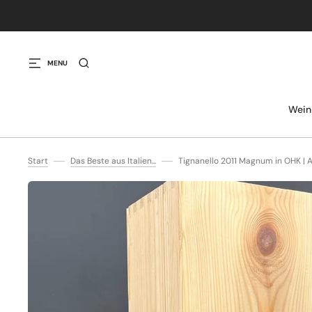
IREKT ZUM INHALT
MENU
Wein
Start
Das Beste aus Italien...
Tignanello 2011 Magnum in OHK | A