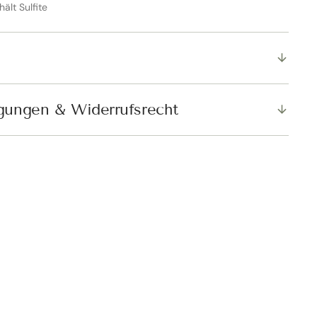
hält Sulfite
SCHLIESSEN
gungen & Widerrufsrecht
er Rabatt