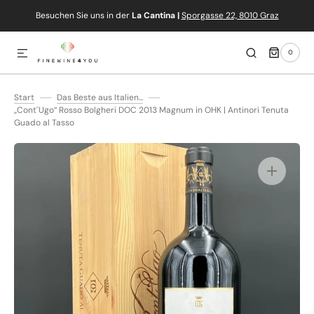
Besuchen Sie uns in der
La Cantina |
Sporgasse 22, 8010 Graz
IREKT ZUM INHALT
0
0
ARTIKEL
Start
Das Beste aus Italien...
„Cont´Ugo“ Rosso Bolgheri DOC 2013 Magnum in OHK | Antinori Tenuta
Guado al Tasso
Medien