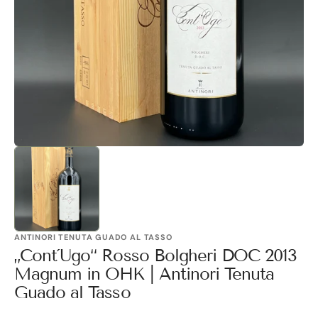
1
in
Galerieansicht
öffnen
ANTINORI TENUTA GUADO AL TASSO
„Cont´Ugo“ Rosso Bolgheri DOC 2013
Magnum in OHK | Antinori Tenuta
Guado al Tasso