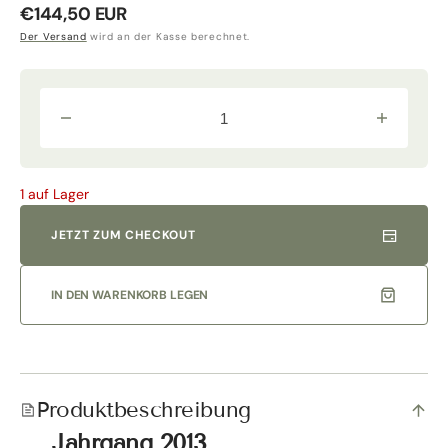
Normaler
€144,50 EUR
Preis
Der Versand
wird an der Kasse berechnet.
Verringere
Erhöhe
die
die
Menge
Menge
für
für
„Cont
„Cont
1 auf Lager
´Ugo“
´Ugo“
Rosso
Rosso
Bolgheri
Bolgheri
JETZT ZUM CHECKOUT
DOC
DOC
2013
2013
Magnum
Magnum
in
in
IN DEN WARENKORB LEGEN
OHK
OHK
|
|
Antinori
Antinori
Tenuta
Tenuta
Guado
Guado
al
al
Tasso
Tasso
Produktbeschreibung
Jahrgang 2013