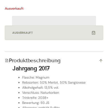
Ausverkauft
AUSVERKAUFT
SCHLIESSEN
Versandkostenfrei in Österreich &
Produktbeschreibung
Deutschland!
Jahrgang 2017
Kaufe versandkostenfrei ab 250€ in Österreich und
ab 300€ in Deutschland. Der Rabatt wird automatisch
Flasche: Magnum
vor der Bezahlung hinzugefügt.
Rebsorten: 50% Merlot, 50% Sangiovese
Alkoholgehalt: 13,5% vol.
Verschluss: Naturkorken
Trinkreife: 2038+
Bewertung: 93 JS
Allergene: enthält Sulfite