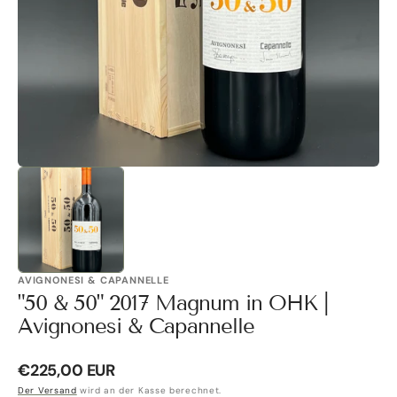
Galerieansicht
öffnen
AVIGNONESI & CAPANNELLE
"50 & 50" 2017 Magnum in OHK |
Avignonesi & Capannelle
Normaler
€225,00 EUR
Preis
Der Versand
wird an der Kasse berechnet.