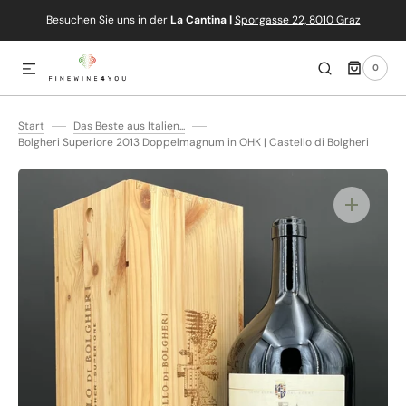
Besuchen Sie uns in der
La Cantina |
Sporgasse 22, 8010 Graz
IREKT ZUM INHALT
0
0
ARTIKEL
Start
Das Beste aus Italien...
Bolgheri Superiore 2013 Doppelmagnum in OHK | Castello di Bolgheri
Medien
1
in