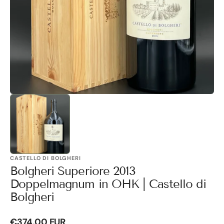
Galerieansicht
öffnen
CASTELLO DI BOLGHERI
Bolgheri Superiore 2013
Doppelmagnum in OHK | Castello di
Bolgheri
Normaler
€374,00 EUR