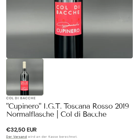
Galerieansicht
öffnen
COL DI BACCHE
"Cupinero" I.G.T. Toscana Rosso 2019
Normalflasche | Col di Bacche
Normaler
€32,50 EUR
Preis
Der Versand
wird an der Kasse berechnet.