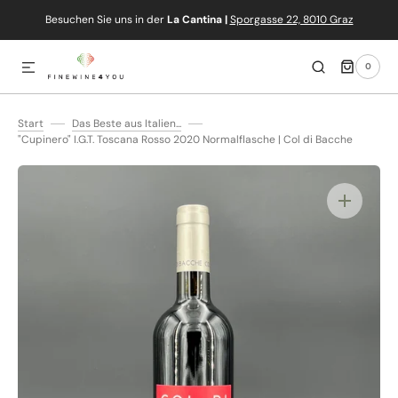
Besuchen Sie uns in der
La Cantina |
Sporgasse 22, 8010 Graz
IREKT ZUM INHALT
0
0
ARTIKEL
Start
Das Beste aus Italien...
"Cupinero" I.G.T. Toscana Rosso 2020 Normalflasche | Col di Bacche
Medien
1
in