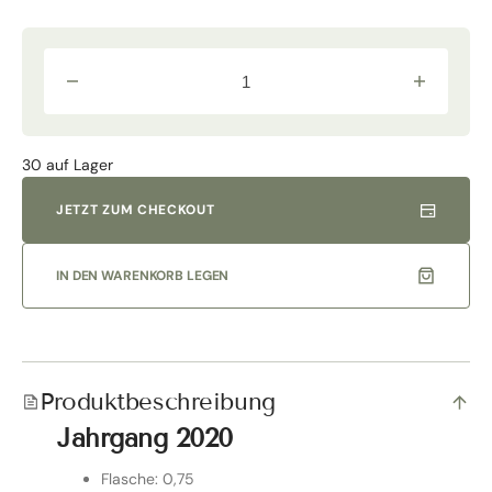
Verringere
Erhöhe
die
die
Menge
Menge
für
für
&quot;Cupinero&quot;
&quot;Cupi
30 auf Lager
I.G.T.
I.G.T.
Toscana
Toscana
Rosso
Rosso
JETZT ZUM CHECKOUT
2020
2020
Normalflasche
Normalflas
|
|
Col
Col
IN DEN WARENKORB LEGEN
di
di
Bacche
Bacche
Produktbeschreibung
Jahrgang 2020
Flasche: 0,75