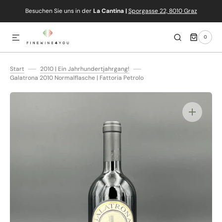
Besuchen Sie uns in der
La Cantina |
Sporgasse 22, 8010 Graz
IREKT ZUM INHALT
0
0
ARTIKEL
Start
2010 | Ein Jahrhundertjahrgang!
Galatrona 2010 Normalflasche | Fattoria Petrolo
Medien
1
in