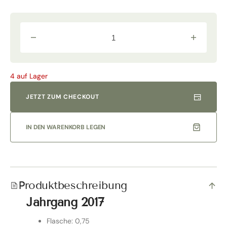
Verringere
Erhöhe
die
die
Menge
Menge
für
für
&quot;Fontalloro&quot;
&quot;Fonta
4 auf Lager
Rosso
Rosso
Toscana
Toscana
2017
2017
JETZT ZUM CHECKOUT
Normalflasche
Normalflas
|
|
Fèlsina
Fèlsina
IN DEN WARENKORB LEGEN
Produktbeschreibung
Jahrgang 2017
Flasche: 0,75