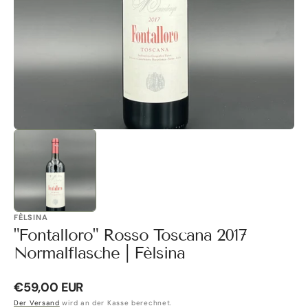
Galerieansicht
öffnen
FÈLSINA
"Fontalloro" Rosso Toscana 2017
Normalflasche | Fèlsina
Normaler
€59,00 EUR
Preis
Der Versand
wird an der Kasse berechnet.