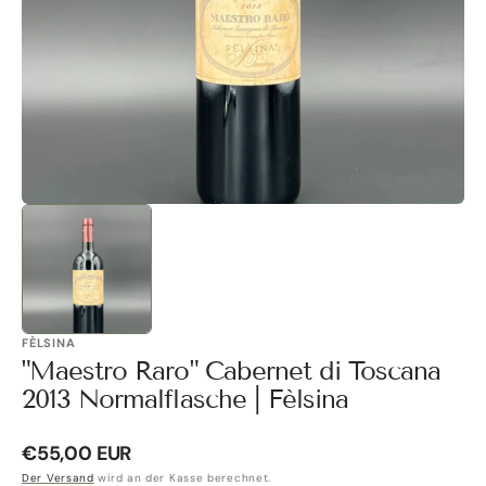
Galerieansicht
öffnen
FÈLSINA
"Maestro Raro" Cabernet di Toscana
2013 Normalflasche | Fèlsina
Normaler
€55,00 EUR
Preis
Der Versand
wird an der Kasse berechnet.