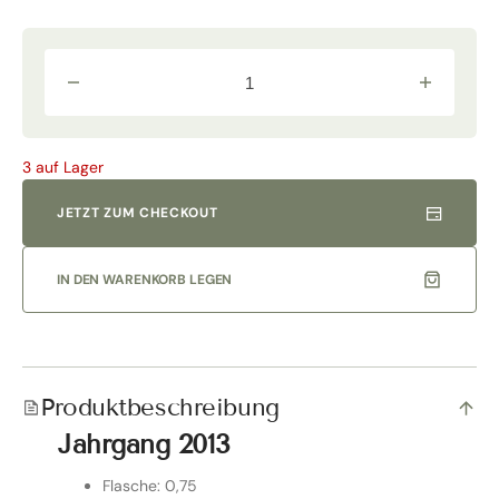
Verringere
Erhöhe
die
die
Menge
Menge
für
für
&quot;Maestro
&quot;Maes
3 auf Lager
Raro&quot;
Raro&quot;
Cabernet
Cabernet
di
di
JETZT ZUM CHECKOUT
Toscana
Toscana
2013
2013
Normalflasche
Normalflas
|
|
IN DEN WARENKORB LEGEN
Fèlsina
Fèlsina
Produktbeschreibung
Jahrgang 2013
Flasche: 0,75