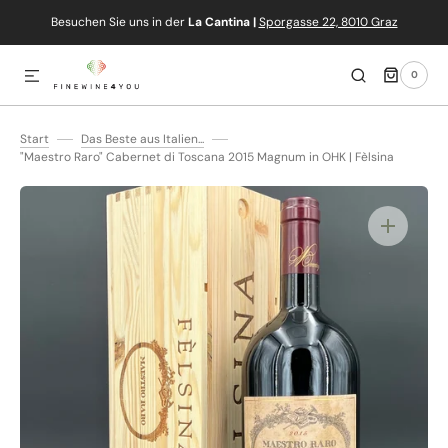
Besuchen Sie uns in der
La Cantina |
Sporgasse 22, 8010 Graz
IREKT ZUM INHALT
0
0
ARTIKEL
Start
Das Beste aus Italien...
"Maestro Raro" Cabernet di Toscana 2015 Magnum in OHK | Fèlsina
Medien
1
in