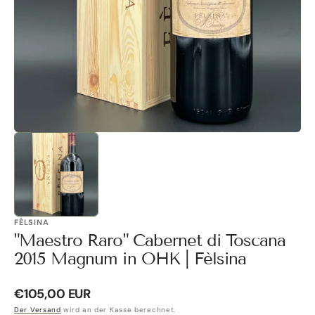
Galerieansicht
öffnen
FÈLSINA
"Maestro Raro" Cabernet di Toscana
2015 Magnum in OHK | Fèlsina
Normaler
€105,00 EUR
Preis
Der Versand
wird an der Kasse berechnet.