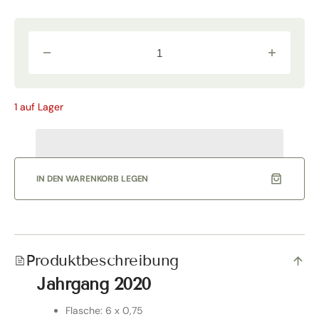
Verringere
Erhöhe
die
die
Menge
Menge
für
für
Grattamacco
Grattamac
1 auf Lager
Bolgheri
Bolgheri
Rosso
Rosso
2020
2020
6-
6-
er
er
OHK
OHK
|
|
IN DEN WARENKORB LEGEN
Grattamacco
Grattamac
Produktbeschreibung
Jahrgang 2020
Flasche: 6 x 0,75