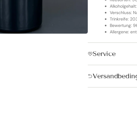
Alkoholgehalt:
Verschluss: N
Trinkreife: 2
Bewertung: 9
Allergene: ent
Service
ndkostenfrei in Österreich &
schland!
Versandbedin
andkostenfrei ab 250€ in Österreich und ab 300€ in Deutschland. D
tisch vor der Bezahlung hinzugefügt.