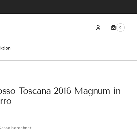
0
0
ARTIKEL
ektion
Rosso Toscana 2016 Magnum in
rro
Kasse berechnet.