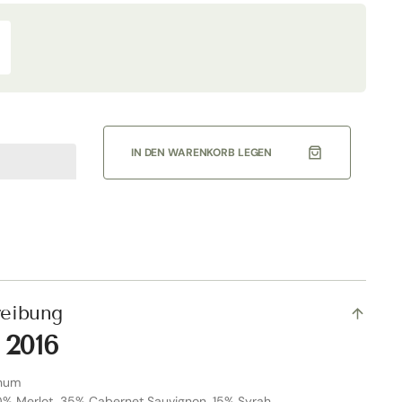
rhöhe
ie
enge
r
quot;Il
orro&quot;
osso
oscana
IN DEN WARENKORB LEGEN
016
agnum
HK
orro
reibung
 2016
gnum
0% Merlot, 35% Cabernet Sauvignon, 15% Syrah