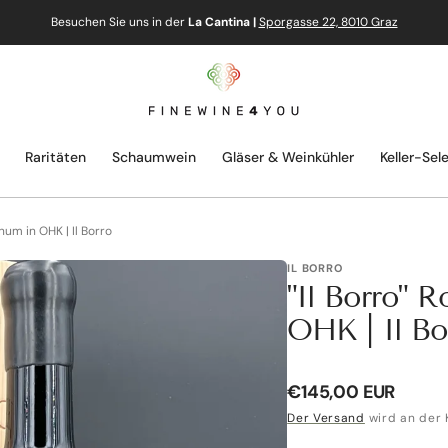
Besuchen Sie uns in der
La Cantina |
Sporgasse 22, 8010 Graz
Raritäten
Schaumwein
Gläser & Weinkühler
Keller-Sel
um in OHK | Il Borro
IL BORRO
"Il Borro" 
OHK | Il Bo
Normaler
€145,00 EUR
Preis
Der Versand
wird an der 