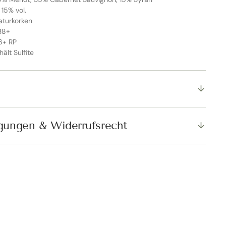
 15% vol.
aturkorken
038+
6+ RP
hält Sulfite
SCHLIESSEN
gungen & Widerrufsrecht
er Rabatt