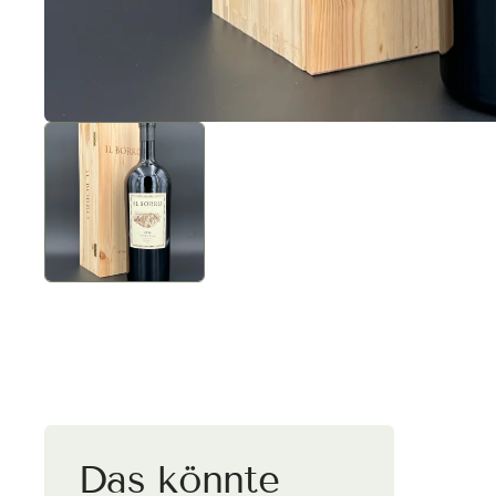
Versa
Deut
Kaufe vers
wird automa
Das könnte