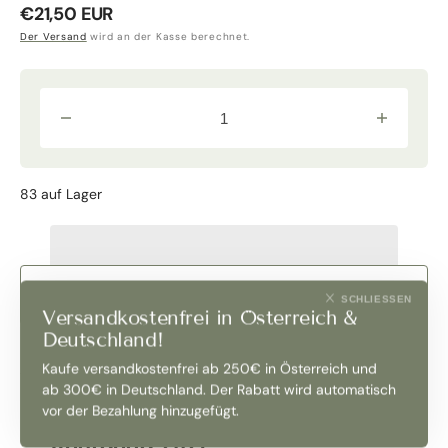
Normaler
€21,50 EUR
Preis
Der Versand
wird an der Kasse berechnet.
Verringere
Erhöhe
die
die
Menge
Menge
für
für
&quot;Le
&quot;Le
83 auf Lager
Tracce&quot;
Tracce&quo
Rosso
Rosso
di
di
Montalcino
Montalcino
DOC
DOC
2021
2021
Biologico
Biologico
IN DEN WARENKORB LEGEN
SCHLIESSEN
Normalflasche
Normalflas
Versandkostenfrei in Österreich &
|
|
Podere
Podere
Deutschland!
Giardino
Giardino
Kaufe versandkostenfrei ab 250€ in Österreich und
ab 300€ in Deutschland. Der Rabatt wird automatisch
Produktbeschreibung
vor der Bezahlung hinzugefügt.
Jahrgang 2021