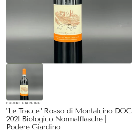
1
in
Galerieansicht
öffnen
PODERE GIARDINO
"Le Tracce" Rosso di Montalcino DOC
2021 Biologico Normalflasche |
Podere Giardino