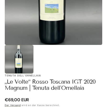
Galerieansicht
öffnen
TENUTA DELL´ORNELLAIA
„Le Volte“ Rosso Toscana IGT 2020
Magnum | Tenuta dell´Ornellaia
Normaler
€69,00 EUR
Preis
Der Versand
wird an der Kasse berechnet.