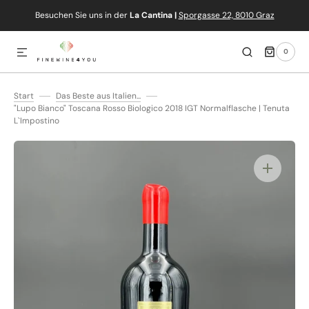
Besuchen Sie uns in der
La Cantina |
Sporgasse 22, 8010 Graz
IREKT ZUM INHALT
0
0
ARTIKEL
Start
Das Beste aus Italien...
"Lupo Bianco" Toscana Rosso Biologico 2018 IGT Normalflasche | Tenuta
L`Impostino
Medien