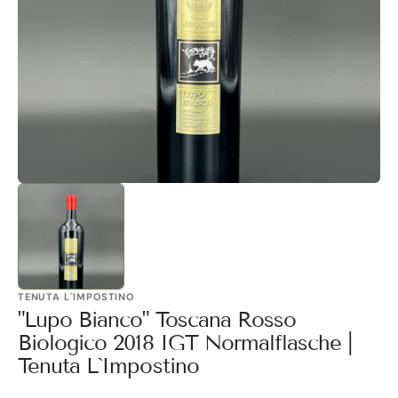
1
in
Galerieansicht
öffnen
TENUTA L`IMPOSTINO
"Lupo Bianco" Toscana Rosso
Biologico 2018 IGT Normalflasche |
Tenuta L`Impostino