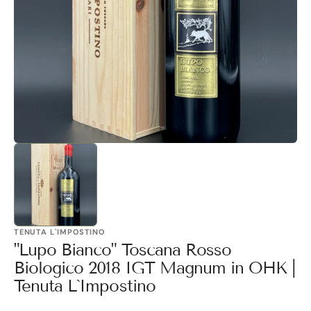
1
in
Galerieansicht
öffnen
TENUTA L`IMPOSTINO
"Lupo Bianco" Toscana Rosso
Biologico 2018 IGT Magnum in OHK |
Tenuta L`Impostino