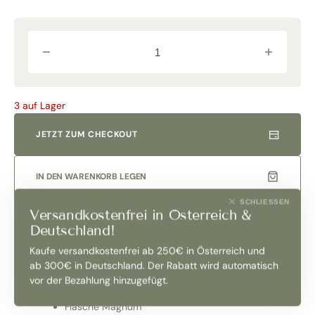
Verringere
Erhöhe
die
die
Menge
Menge
für
für
Occhetti
Occhetti
3 auf Lager
Langhe
Langhe
Nebbiolo
Nebbiolo
2020
2020
JETZT ZUM CHECKOUT
Magnum
Magnum
in
in
OHK
OHK
|
|
IN DEN WARENKORB LEGEN
Prunotto
Prunotto
|
|
SCHLIESSEN
Antinori
Antinori
Versandkostenfrei in Österreich &
Deutschland!
Kaufe versandkostenfrei ab 250€ in Österreich und
Produktbeschreibung
ab 300€ in Deutschland. Der Rabatt wird automatisch
Jahrgang 2020
vor der Bezahlung hinzugefügt.
Flasche Magnum