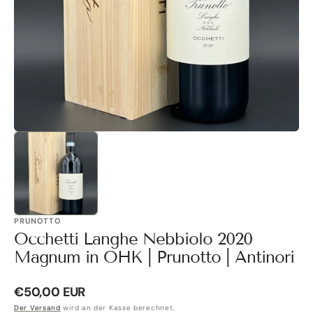
Galerieansicht
öffnen
PRUNOTTO
Occhetti Langhe Nebbiolo 2020
Magnum in OHK | Prunotto | Antinori
Normaler
€50,00 EUR
Preis
Der Versand
wird an der Kasse berechnet.