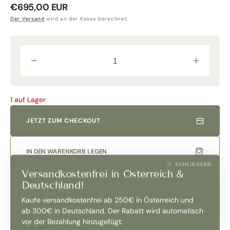
Normaler
€695,00 EUR
Preis
Der Versand
wird an der Kasse berechnet.
Verringere
Erhöhe
die
die
Menge
Menge
für
für
&quot;Ornellaia&quot;
&quot;Ornel
1 auf Lager
Bolgheri
Bolgheri
Superiore
Superiore
&quot;La
&quot;La
JETZT ZUM CHECKOUT
Proporzione&quot;
Proporzion
DOC
DOC
2020
2020
Magnum
Magnum
IN DEN WARENKORB LEGEN
in
in
OHK
OHK
SCHLIESSEN
Versandkostenfrei in Österreich &
|
|
Tenuta
Tenuta
Deutschland!
dell
dell
´Ornellaia
´Ornellaia
Kaufe versandkostenfrei ab 250€ in Österreich und
Produktbeschreibung
ab 300€ in Deutschland. Der Rabatt wird automatisch
vor der Bezahlung hinzugefügt.
Jahrgang 2020