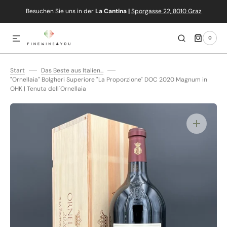
Besuchen Sie uns in der
La Cantina |
Sporgasse 22, 8010 Graz
IREKT ZUM INHALT
0
0
ARTIKEL
Start
Das Beste aus Italien...
"Ornellaia" Bolgheri Superiore "La Proporzione" DOC 2020 Magnum in
OHK | Tenuta dell´Ornellaia
Medien