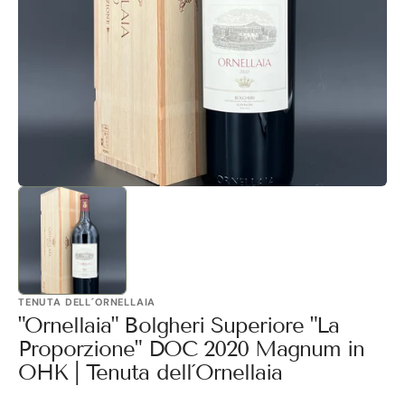
1
in
Galerieansicht
öffnen
TENUTA DELL´ORNELLAIA
"Ornellaia" Bolgheri Superiore "La
Proporzione" DOC 2020 Magnum in
OHK | Tenuta dell´Ornellaia