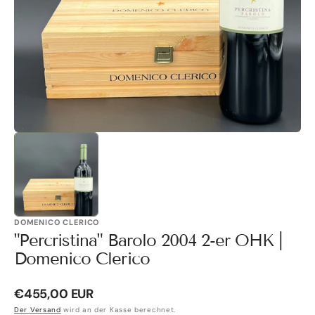
Galerieansicht
öffnen
DOMENICO CLERICO
"Percristina" Barolo 2004 2-er OHK |
Domenico Clerico
Normaler
€455,00 EUR
Preis
Der Versand
wird an der Kasse berechnet.