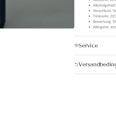
Alkoholgehalt:
Verschluss: N
Trinkreife: 2
Bewertung: 9
Allergene: ent
Service
ndkostenfrei in Österreich &
schland!
Versandbedin
andkostenfrei ab 250€ in Österreich und ab 300€ in Deutschland. D
tisch vor der Bezahlung hinzugefügt.