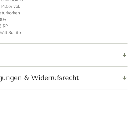
 14,5% vol.
aturkorken
030+
8 RP
hält Sulfite
SCHLIESSEN
gungen & Widerrufsrecht
er Rabatt