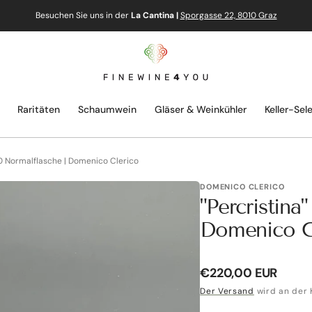
Besuchen Sie uns in der
La Cantina |
Sporgasse 22, 8010 Graz
Raritäten
Schaumwein
Gläser & Weinkühler
Keller-Sel
10 Normalflasche | Domenico Clerico
DOMENICO CLERICO
"Percristina
Domenico C
Normaler
€220,00 EUR
Preis
Der Versand
wird an der 