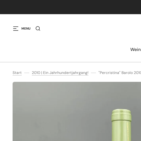
IREKT ZUM INHALT
MENU
Wein
Start
2010 | Ein Jahrhundertjahrgang!
"Percristina" Barolo 20