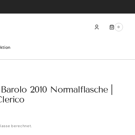
0
0
ARTIKEL
ektion
" Barolo 2010 Normalflasche |
lerico
Kasse berechnet.