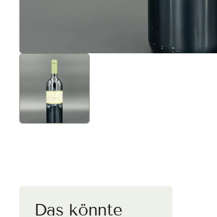
Versa
Deut
Kaufe vers
wird automa
Das könnte