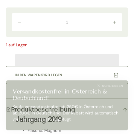
Verringere
Erhöhe
die
die
Menge
Menge
für
für
&quot;Philip&quot;
&quot;Phili
1 auf Lager
Rosso
Rosso
Toscana
Toscana
2019
2019
Magnum
Magnum
in
in
OHK
OHK
|
|
IN DEN WARENKORB LEGEN
Castello
Castello
di
di
SCHLIESSEN
Fonterutoli
Fonterutoli
Versandkostenfrei in Österreich &
Deutschland!
Kaufe versandkostenfrei ab 250€ in Österreich und
Produktbeschreibung
ab 300€ in Deutschland. Der Rabatt wird automatisch
Jahrgang 2019
vor der Bezahlung hinzugefügt.
Flasche: Magnum