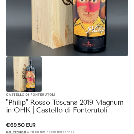
Galerieansicht
öffnen
CASTELLO DI FONTERUTOLI
"Philip" Rosso Toscana 2019 Magnum
in OHK | Castello di Fonterutoli
Normaler
€69,50 EUR
Preis
Der Versand
wird an der Kasse berechnet.