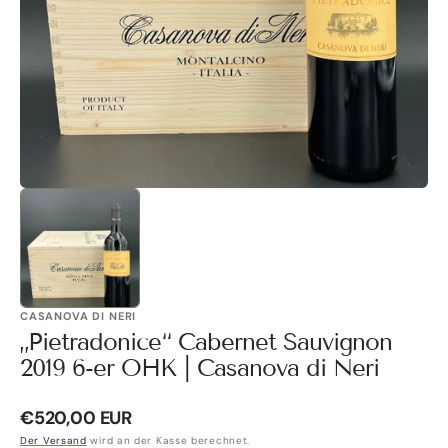
Galerieansicht
öffnen
CASANOVA DI NERI
„Pietradonice“ Cabernet Sauvignon
2019 6-er OHK | Casanova di Neri
Normaler
€520,00 EUR
Preis
Der Versand
wird an der Kasse berechnet.