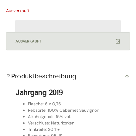
Ausverkauft
AUSVERKAUFT
SCHLIESSEN
Produktbeschreibung
Versandkostenfrei in Österreich &
Deutschland!
Jahrgang 2019
Kaufe versandkostenfrei ab 250€ in Österreich und
ab 300€ in Deutschland. Der Rabatt wird automatisch
Flasche: 6 x 0,75
vor der Bezahlung hinzugefügt.
Rebsorte: 100% Cabernet Sauvignon
Alkoholgehalt: 15% vol.
Verschluss: Naturkorken
Trinkreife: 2041+
Bewertung: 95 JS