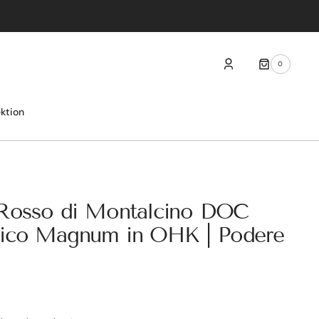
0
0
ARTIKEL
ektion
 Rosso di Montalcino DOC
gico Magnum in OHK | Podere