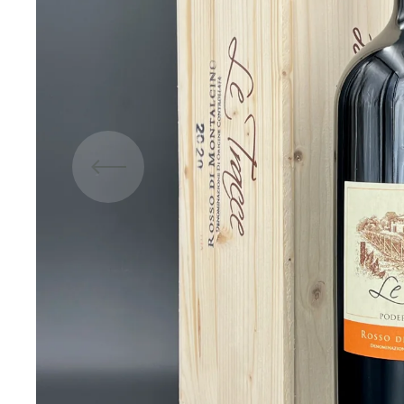
Medien
1
in
Galerieans
öffnen