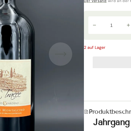
Preis
Der Versand
wird an der 
Verringere
E
die
d
Menge
M
für
fü
&quot;Le
&
2 auf Lager
Tracce&quot;
T
Rosso
R
di
di
Montalcino
M
DOC
D
icht
2020
2
Biologico
B
Magnum
M
in
in
OHK
O
|
|
Podere
P
Giardino
G
Produktbesch
Jahrgang