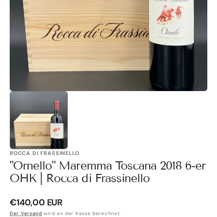
Galerieansicht
öffnen
ROCCA DI FRASSINELLO
"Ornello" Maremma Toscana 2018 6-er
OHK | Rocca di Frassinello
Normaler
€140,00 EUR
Preis
Der Versand
wird an der Kasse berechnet.