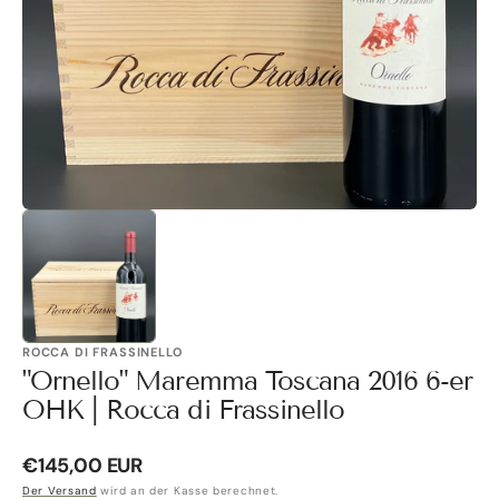
Galerieansicht
öffnen
ROCCA DI FRASSINELLO
"Ornello" Maremma Toscana 2016 6-er
OHK | Rocca di Frassinello
Normaler
€145,00 EUR
Preis
Der Versand
wird an der Kasse berechnet.