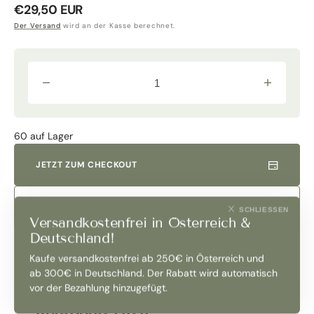
Normaler
€29,50 EUR
Preis
Der Versand
wird an der Kasse berechnet.
Verringere
Erhöhe
die
die
Menge
Menge
für
für
&quot;Rovente&quot;
&quot;Rove
60 auf Lager
Morellino
Morellino
di
di
Scansano
Scansano
JETZT ZUM CHECKOUT
Riserva
Riserva
DOCG
DOCG
2020
2020
Normalflasche
Normalflas
IN DEN WARENKORB LEGEN
SCHLIESSEN
|
|
Versandkostenfrei in Österreich &
Col
Col
di
di
Deutschland!
Bacche
Bacche
Kaufe versandkostenfrei ab 250€ in Österreich und
ab 300€ in Deutschland. Der Rabatt wird automatisch
Produktbeschreibung
vor der Bezahlung hinzugefügt.
Jahrgang 2020