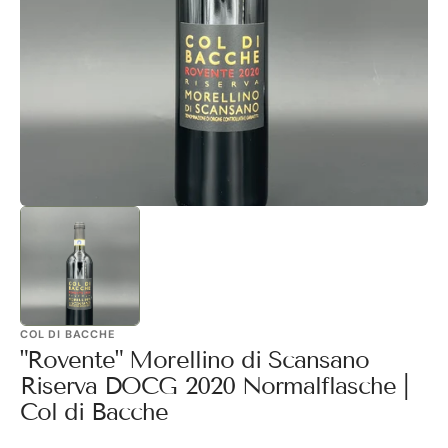
1
in
Galerieansicht
öffnen
COL DI BACCHE
"Rovente" Morellino di Scansano
Riserva DOCG 2020 Normalflasche |
Col di Bacche