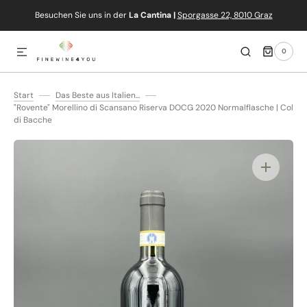
Besuchen Sie uns in der
La Cantina |
Sporgasse 22, 8010 Graz
IREKT ZUM INHALT
0
0
ARTIKEL
Start
Das Beste aus Italien...
"Rovente" Morellino di Scansano Riserva DOCG 2020 Normalflasche | Col
di Bacche
Medien