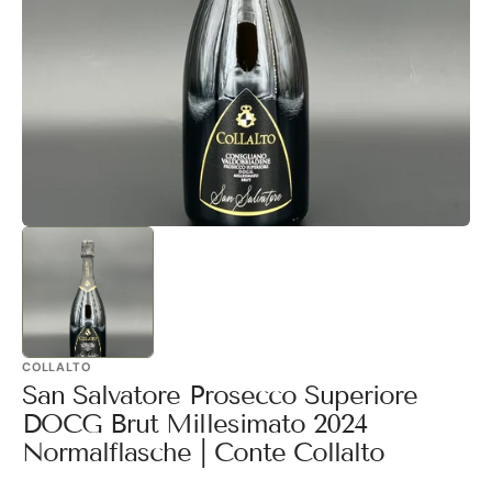
1
in
Galerieansicht
öffnen
COLLALTO
San Salvatore Prosecco Superiore
DOCG Brut Millesimato 2024
Normalflasche | Conte Collalto