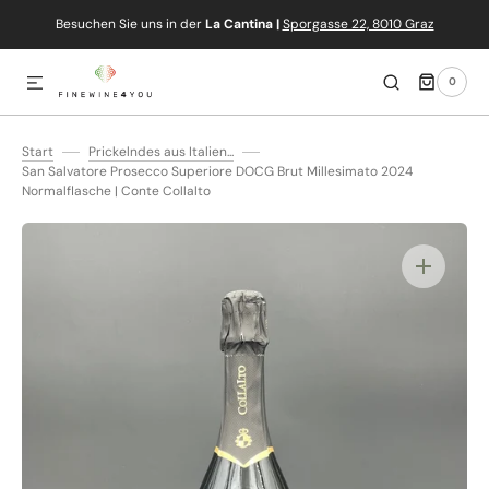
Besuchen Sie uns in der
La Cantina |
Sporgasse 22, 8010 Graz
IREKT ZUM INHALT
0
0
ARTIKEL
Start
Prickelndes aus Italien...
San Salvatore Prosecco Superiore DOCG Brut Millesimato 2024
Normalflasche | Conte Collalto
Medien