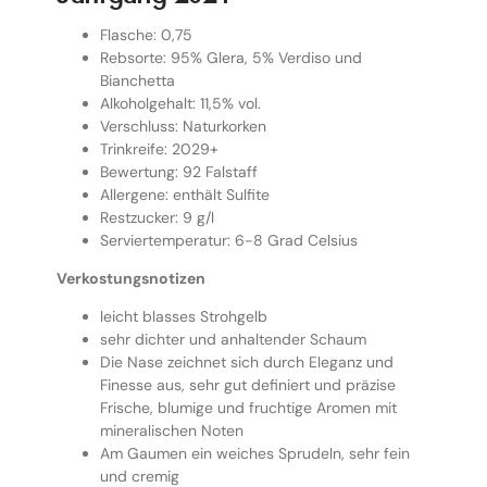
Flasche: 0,75
Rebsorte: 95% Glera, 5% Verdiso und
Bianchetta
SCHLIESSEN
Versandkostenfrei in Österreich &
Alkoholgehalt: 11,5% vol.
Deutschland!
Verschluss: Naturkorken
Trinkreife: 2029+
Kaufe versandkostenfrei ab 250€ in Österreich und
Bewertung: 92 Falstaff
ab 300€ in Deutschland. Der Rabatt wird automatisch
Allergene: enthält Sulfite
vor der Bezahlung hinzugefügt.
Restzucker: 9 g/l
Serviertemperatur: 6-8 Grad Celsius
Verkostungsnotizen
leicht blasses Strohgelb
sehr dichter und anhaltender Schaum
Die Nase zeichnet sich durch Eleganz und
Finesse aus, sehr gut definiert und präzise
Frische, blumige und fruchtige Aromen mit
mineralischen Noten
Am Gaumen ein weiches Sprudeln, sehr fein
und cremig