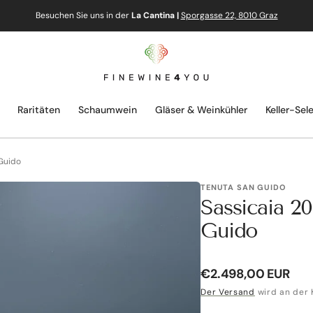
Besuchen Sie uns in der
La Cantina |
Sporgasse 22, 8010 Graz
Raritäten
Schaumwein
Gläser & Weinkühler
Keller-Sel
 Guido
TENUTA SAN GUIDO
Sassicaia 2
Guido
Normaler
€2.498,00 EUR
Preis
Der Versand
wird an der 