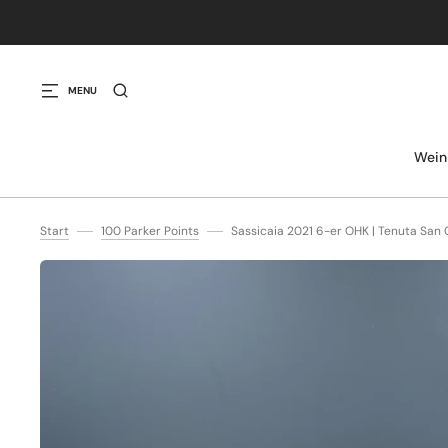
IREKT ZUM INHALT
MENU
Wein
Start
100 Parker Points
Sassicaia 2021 6-er OHK | Tenuta San