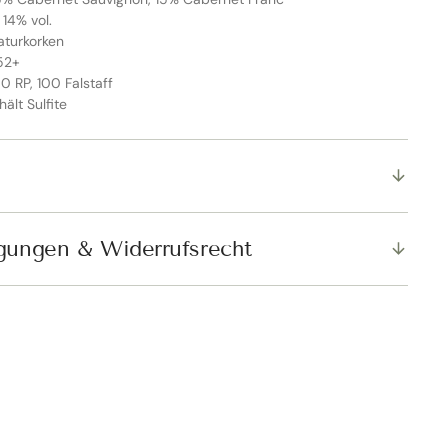
 14% vol.
aturkorken
052+
0 RP, 100 Falstaff
hält Sulfite
SCHLIESSEN
gungen & Widerrufsrecht
er Rabatt