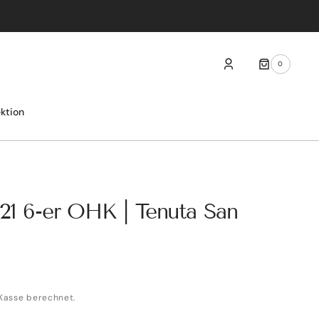
0
0
ARTIKEL
ektion
021 6-er OHK | Tenuta San
Kasse berechnet.