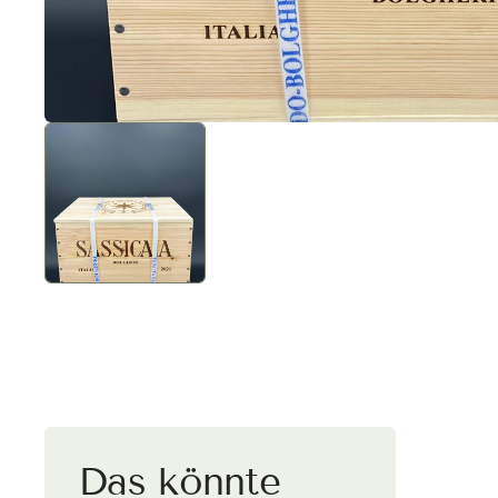
Versa
Deut
Kaufe vers
wird automa
Das könnte