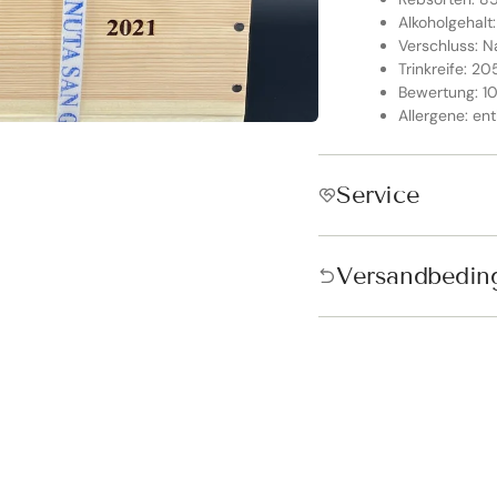
Alkoholgehalt:
Verschluss: N
Trinkreife: 2
Bewertung: 10
Allergene: ent
Service
ndkostenfrei in Österreich &
schland!
Versandbedin
andkostenfrei ab 250€ in Österreich und ab 300€ in Deutschland. D
tisch vor der Bezahlung hinzugefügt.