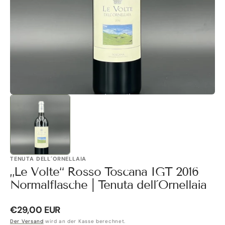
Galerieansicht
öffnen
TENUTA DELL´ORNELLAIA
„Le Volte“ Rosso Toscana IGT 2016
Normalflasche | Tenuta dell´Ornellaia
Normaler
€29,00 EUR
Preis
Der Versand
wird an der Kasse berechnet.