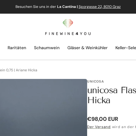
Besuchen Sie uns in der
La Cantina |
Sporgasse 22, 8010 Graz
Raritäten
Schaumwein
Gläser & Weinkühler
Keller-Sel
in 0,75 | Ariane Hicka
UNICOSA
unicosa Fla
Hicka
Normaler
€98,00 EUR
Preis
Der Versand
wird an der 