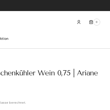
0
0
ARTIKEL
ektion
schenkühler Wein 0,75 | Ariane
Kasse berechnet.