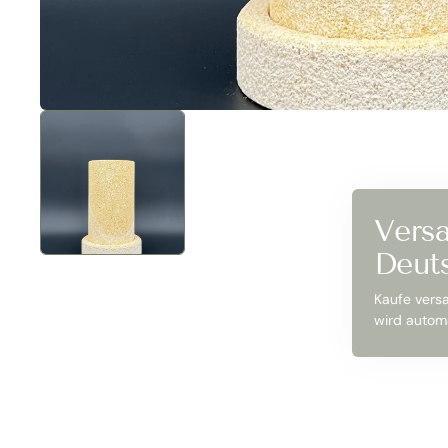
Versa
Deut
Kaufe vers
wird automa