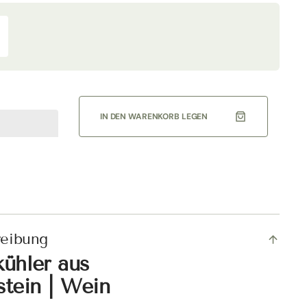
rhöhe
ie
enge
r
nicosa
laschenkühler
ein
,75
IN DEN WARENKORB LEGEN
riane
icka
reibung
kühler aus
stein | Wein