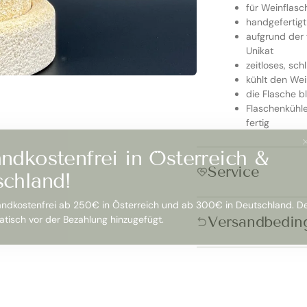
für Weinflasc
handgefertigt
aufgrund der 
Unikat
zeitloses, sch
kühlt den We
die Flasche bl
Flaschenkühle
fertig
ndkostenfrei in Österreich &
Service
schland!
andkostenfrei ab 250€ in Österreich und ab 300€ in Deutschland. D
Versandbedin
tisch vor der Bezahlung hinzugefügt.