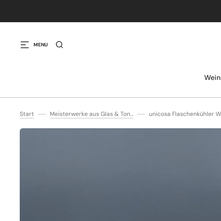
IREKT ZUM INHALT
MENU
Wein
Start
Meisterwerke aus Glas & Ton...
unicosa Flaschenkühler We