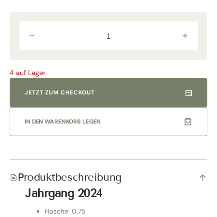
Verringere
Erhöhe
die
die
Menge
Menge
für
für
Vermentino
Vermentino
4 auf Lager
Toscana
Toscana
Bianco
Bianco
IGT
IGT
JETZT ZUM CHECKOUT
2024
2024
Normalflasche
Normalflas
|
|
Col
Col
IN DEN WARENKORB LEGEN
di
di
Bacche
Bacche
Produktbeschreibung
Jahrgang 2024
Flasche: 0,75