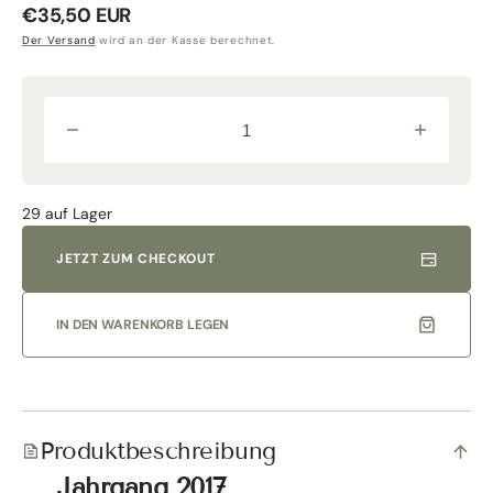
Normaler
€35,50 EUR
Preis
Der Versand
wird an der Kasse berechnet.
Verringere
Erhöhe
die
die
Menge
Menge
für
für
&quot;Viandante&quot;
&quot;Vian
29 auf Lager
Montecucco
Montecucc
Sangiovese
Sangioves
Riserva
Riserva
JETZT ZUM CHECKOUT
2017
2017
DOCG
DOCG
Normalflasche
Normalflas
|
|
IN DEN WARENKORB LEGEN
Tenuta
Tenuta
L`Impostino
L`Impostin
Produktbeschreibung
Jahrgang 2017