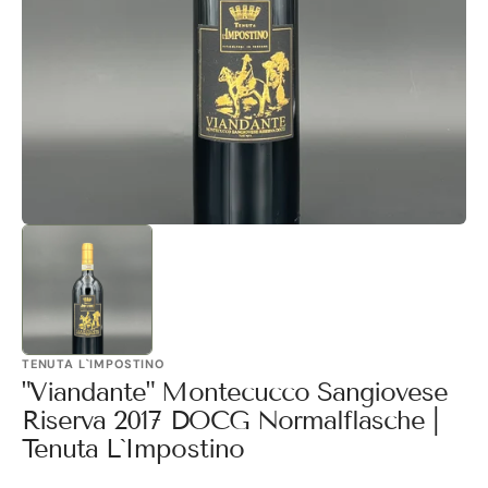
1
in
Galerieansicht
öffnen
TENUTA L`IMPOSTINO
"Viandante" Montecucco Sangiovese
Riserva 2017 DOCG Normalflasche |
Tenuta L`Impostino