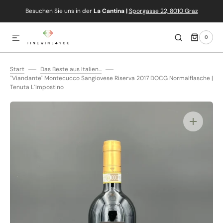
Besuchen Sie uns in der
La Cantina |
Sporgasse 22, 8010 Graz
IREKT ZUM INHALT
0
0
ARTIKEL
Start
Das Beste aus Italien...
"Viandante" Montecucco Sangiovese Riserva 2017 DOCG Normalflasche |
Tenuta L`Impostino
Medien