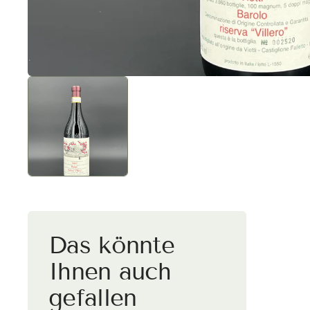
Versa
Deut
Kaufe vers
wird automa
Das könnte
Ihnen auch
gefallen