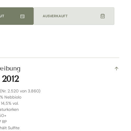
UT
AUSVERKAUFT
reibung
 2012
 (Nr. 2.520 von 3.860)
0% Nebbiolo
 14,5% vol.
aturkorken
050+
7 RP
hält Sulfite