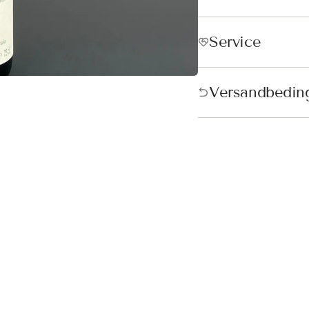
Service
Versandbedin
ndkostenfrei in Österreich &
schland!
andkostenfrei ab 250€ in Österreich und ab 300€ in Deutschland. D
tisch vor der Bezahlung hinzugefügt.