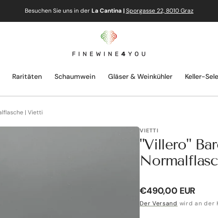
Besuchen Sie uns in der
La Cantina |
Sporgasse 22, 8010 Graz
Raritäten
Schaumwein
Gläser & Weinkühler
Keller-Sel
lflasche | Vietti
VIETTI
"Villero" Ba
Normalflasch
Normaler
€490,00 EUR
Preis
Der Versand
wird an der 