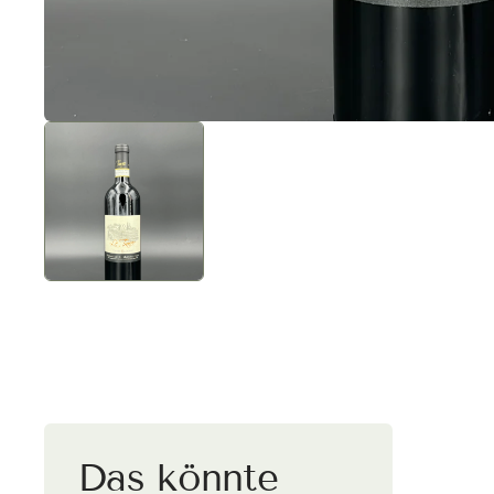
Versa
Deut
Kaufe vers
wird automa
Das könnte