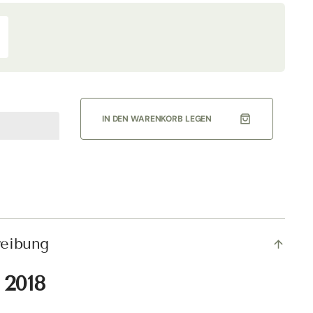
rhöhe
ie
enge
r
quot;Le
racce&quot;
runello
IN DEN WARENKORB LEGEN
ontalcino
OCG
018
ormalflasche
odere
iardino
reibung
 2018