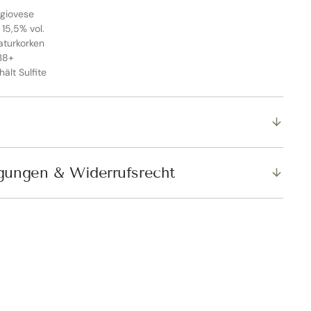
ngiovese
 15,5% vol.
aturkorken
038+
hält Sulfite
SCHLIESSEN
gungen & Widerrufsrecht
er Rabatt