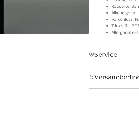
Rebsorte: Sa
Alkoholgehalt:
Verschluss: N
Trinkreife: 2
Allergene: ent
Service
ndkostenfrei in Österreich &
schland!
Versandbedin
andkostenfrei ab 250€ in Österreich und ab 300€ in Deutschland. D
tisch vor der Bezahlung hinzugefügt.