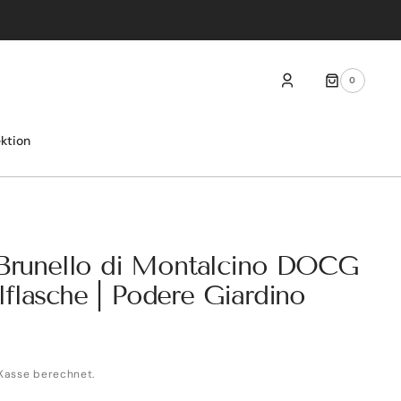
0
0
ARTIKEL
ektion
 Brunello di Montalcino DOCG
flasche | Podere Giardino
Kasse berechnet.