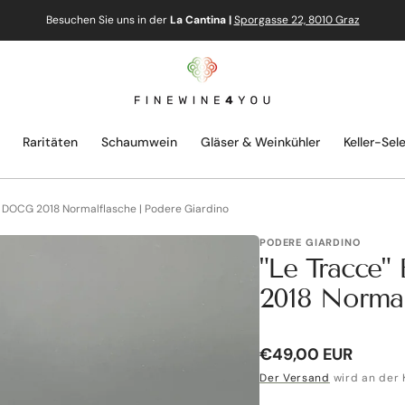
Besuchen Sie uns in der
La Cantina |
Sporgasse 22, 8010 Graz
Raritäten
Schaumwein
Gläser & Weinkühler
Keller-Sel
no DOCG 2018 Normalflasche | Podere Giardino
PODERE GIARDINO
"Le Tracce"
2018 Normal
Normaler
€49,00 EUR
Preis
Der Versand
wird an der 