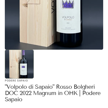
1
in
Galerieansicht
öffnen
PODERE SAPAIO
"Volpolo di Sapaio" Rosso Bolgheri
DOC 2022 Magnum in OHK | Podere
Sapaio