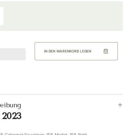
rhöhe
ie
enge
r
quot;Volpolo
apaio&quot;
osso
IN DEN WARENKORB LEGEN
olgheri
OC
023
ormalflasche
odere
apaio
reibung
 2023
% Cabernet Sauvignon, 15% Merlot, 15% Petit