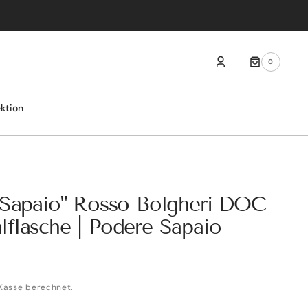
0
0
ARTIKEL
ektion
 Sapaio" Rosso Bolgheri DOC
flasche | Podere Sapaio
Kasse berechnet.