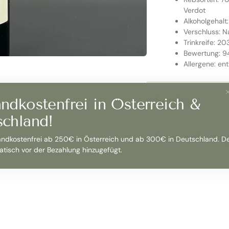
Verdot
Alkoholgehalt:
Verschluss: N
Trinkreife: 2
Bewertung: 9
Allergene: ent
Service
ndkostenfrei in Österreich &
schland!
Versandbedin
andkostenfrei ab 250€ in Österreich und ab 300€ in Deutschland. D
tisch vor der Bezahlung hinzugefügt.