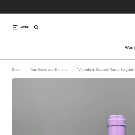
IREKT ZUM INHALT
MENU
Wein
Start
Das Beste aus Italien...
"Volpolo di Sapaio" Rosso Bolghe