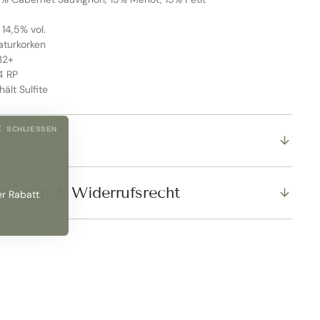
 14,5% vol.
aturkorken
032+
4 RP
hält Sulfite
SCHLIESSEN
gungen & Widerrufsrecht
er Rabatt