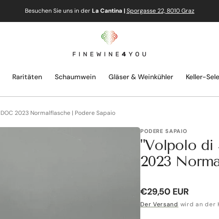
Besuchen Sie uns in der
La Cantina |
Sporgasse 22, 8010 Graz
Raritäten
Schaumwein
Gläser & Weinkühler
Keller-Sel
ri DOC 2023 Normalflasche | Podere Sapaio
PODERE SAPAIO
"Volpolo di
2023 Normal
Normaler
€29,50 EUR
Preis
Der Versand
wird an der 