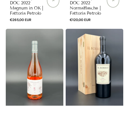
DOC 2022
DOC 2022
Magnum in OK |
Normalflasche |
Fattoria Petrolo
Fattoria Petrolo
Normaler
€265,00 EUR
Normaler
€120,00 EUR
Preis
Preis
"I
"Il
Pianali"
Borro"
Rosato
Rosso
Toscana
Toscana
IGT
2016
2024
Magnum
|
in
Tenuta
OHK
Argentiera
|
Il
Borro