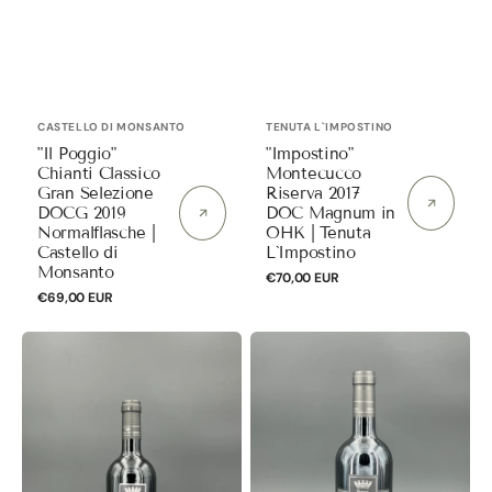
Anbieter:
Anbieter:
CASTELLO DI MONSANTO
TENUTA L`IMPOSTINO
"Il Poggio"
"Impostino"
Chianti Classico
Montecucco
Gran Selezione
Riserva 2017
DOCG 2019
DOC Magnum in
Normalflasche |
OHK | Tenuta
Castello di
L`Impostino
Monsanto
Normaler
€70,00 EUR
Normaler
€69,00 EUR
Preis
Preis
"Impostino"
"Impostino"
Montecucco
Montecucco
Riserva
Riserva
Biologico
Biologico
2019
2020