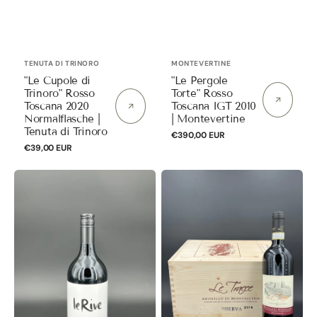
Anbieter:
Anbieter:
TENUTA DI TRINORO
MONTEVERTINE
"Le Cupole di
"Le Pergole
Trinoro" Rosso
Torte" Rosso
Toscana 2020
Toscana IGT 2010
Normalflasche |
| Montevertine
Tenuta di Trinoro
Normaler
€390,00 EUR
Normaler
€39,00 EUR
Preis
Preis
"Le
"Le
Rive"
Tracce"
Garganega
Brunello
Veronese
di
IGT
Montalcino
2023
DOCG
|
2016
Suavia
Riserva