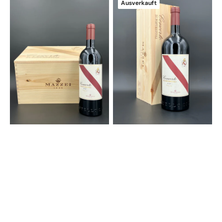
Ausverkauft
Rosso
Rosso
Toscana
Toscana
IGT
IGT
2020
2020
6-
Magnum
er
in
OHK
OHK
|
|
Castello
Castello
di
di
Fonterutoli
Fonterutoli