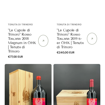
Anbieter:
Anbieter:
TENUTA DI TRINORO
TENUTA DI TRINORO
"Le Cupole di
"Le Cupole di
Trinoro" Rosso
Trinoro" Rosso
Toscana 2018
Toscana 2019 6-
Magnum in OHK
er OHK | Tenuta
| Tenuta di
di Trinoro
Trinoro
Normaler
€240,00 EUR
Normaler
€77,00 EUR
Preis
Preis
"Le
"Le
Cupole
Cupole
di
di
Trinoro"
Trinoro"
Rosso
Rosso
Toscana
Toscana
2019
2020