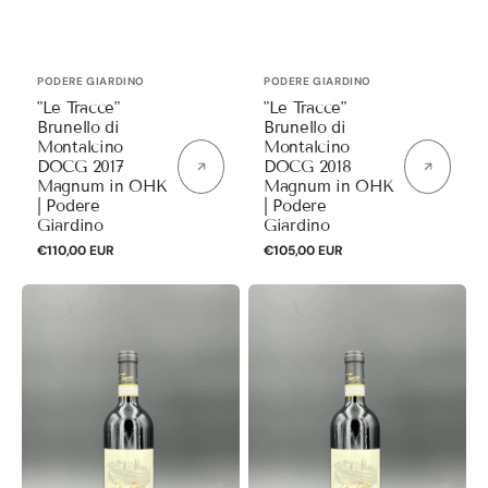
Anbieter:
Anbieter:
PODERE GIARDINO
PODERE GIARDINO
"Le Tracce"
"Le Tracce"
Brunello di
Brunello di
Montalcino
Montalcino
DOCG 2017
DOCG 2018
Magnum in OHK
Magnum in OHK
| Podere
| Podere
Giardino
Giardino
Normaler
€110,00 EUR
Normaler
€105,00 EUR
Preis
Preis
"Le
"Le
Tracce"
Tracce"
Brunello
Brunello
di
di
Montalcino
Montalcino
DOCG
DOCG
2018
2020