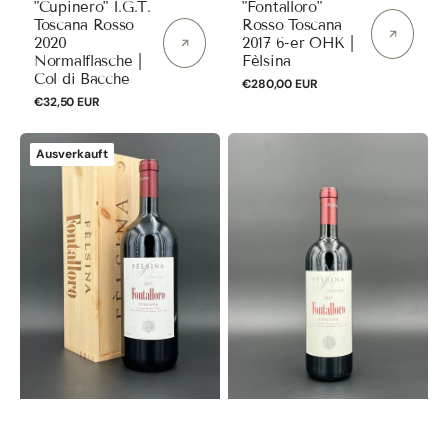
"Cupinero" I.G.T.
"Fontalloro"
Toscana Rosso
Rosso Toscana
2020
2017 6-er OHK |
Normalflasche |
Fèlsina
Col di Bacche
Normaler
€280,00 EUR
Normaler
€32,50 EUR
Preis
Preis
"Fontalloro"
"Fontalloro"
Ausverkauft
Rosso
Rosso
Toscana
Toscana
2017
2017
Magnum
Normalflasche
in
|
OHK
Fèlsina
|
Fèlsina