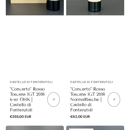
|
di
Castello
Fonterutoli
di
Fonterutoli
Anbieter:
Anbieter:
CASTELLO DI FONTERUTOLI
CASTELLO DI FONTERUTOLI
"Concerto" Rosso
"Concerto" Rosso
Toscana IGT 2018
Toscana IGT 2018
6-er OHK |
Normalflasche |
Castello di
Castello di
Fonterutoli
Fonterutoli
Normaler
€355,00 EUR
Normaler
€62,00 EUR
Preis
Preis
"Concerto"
"Concerto"