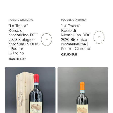
Anbieter:
Anbieter:
PODERE GIARDINO
PODERE GIARDINO
"Le Tracce"
"Le Tracce"
Rosso di
Rosso di
Montalcino DOC
Montalcino DOC
2020 Biologico
2020 Biologico
Magnum in OHK
Normalflasche |
| Podere
Podere Giardino
Giardino
Normaler
€21,50 EUR
Normaler
€48,50 EUR
Preis
Preis
"Le
"Le
Tracce"
Tracce"
Rosso
Rosso
di
di
Montalcino
Montalcino
DOC
DOC
2021
2021