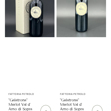
Arno
Arno
di
di
Sopra
Sopra
DOC
DOC
2022
2022
Magnum
Normalflasche
in
|
OK
Fattoria
|
Petrolo
Fattoria
Petrolo
Anbieter:
Anbieter:
FATTORIA PETROLO
FATTORIA PETROLO
"Galatrona"
"Galatrona"
Merlot Val d`
Merlot Val d`
Arno di Sopra
Arno di Sopra