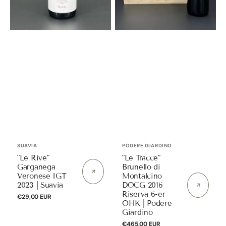
6-
er
OHK
|
Podere
Giardino
Anbieter:
Anbieter:
SUAVIA
PODERE GIARDINO
"Le Rive"
"Le Tracce"
Garganega
Brunello di
Veronese IGT
Montalcino
2023 | Suavia
DOCG 2016
Riserva 6-er
Normaler
€29,00 EUR
OHK | Podere
Preis
Giardino
Normaler
€465,00 EUR