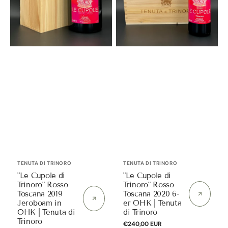
Jeroboam
6-
in
er
OHK
OHK
|
|
Tenuta
Tenuta
di
di
Trinoro
Trinoro
Anbieter:
Anbieter:
TENUTA DI TRINORO
TENUTA DI TRINORO
"Le Cupole di
"Le Cupole di
Trinoro" Rosso
Trinoro" Rosso
Toscana 2019
Toscana 2020 6-
Jeroboam in
er OHK | Tenuta
OHK | Tenuta di
di Trinoro
Trinoro
Normaler
€240,00 EUR