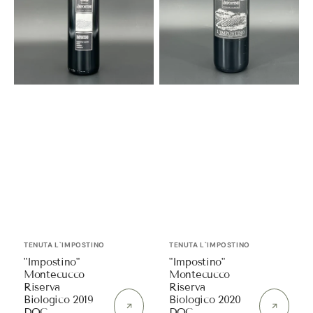
DOC
DOC
Normalflasche
Normalflasche
|
|
Tenuta
Tenuta
L`Impostino
L`Impostino
Anbieter:
Anbieter:
TENUTA L`IMPOSTINO
TENUTA L`IMPOSTINO
"Impostino"
"Impostino"
Montecucco
Montecucco
Riserva
Riserva
Biologico 2019
Biologico 2020
DOC
DOC