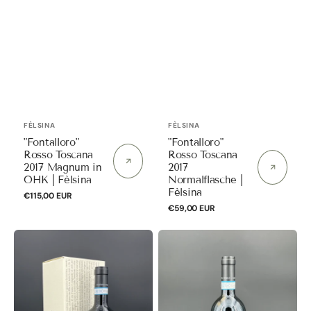
Anbieter:
Anbieter:
FÈLSINA
FÈLSINA
"Fontalloro"
"Fontalloro"
Rosso Toscana
Rosso Toscana
2017 Magnum in
2017
OHK | Fèlsina
Normalflasche |
Fèlsina
Normaler
€115,00 EUR
Preis
Normaler
€59,00 EUR
Preis
"Galatrona"
"Galatrona"
Merlot
Merlot
Val
Val
d`
d`