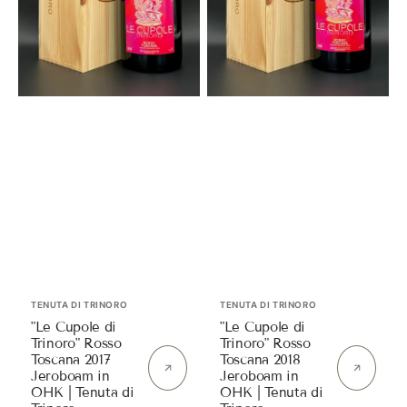
2017
2018
Jeroboam
Jeroboam
in
in
OHK
OHK
|
|
Tenuta
Tenuta
di
di
Trinoro
Trinoro
Anbieter:
Anbieter:
TENUTA DI TRINORO
TENUTA DI TRINORO
"Le Cupole di
"Le Cupole di
Trinoro" Rosso
Trinoro" Rosso
Toscana 2017
Toscana 2018
Jeroboam in
Jeroboam in
OHK | Tenuta di
OHK | Tenuta di