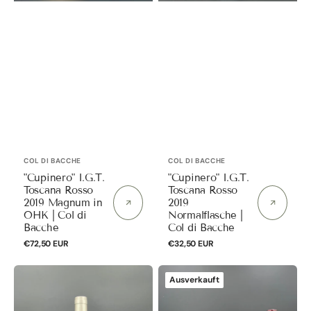
di
Bacche
Anbieter:
Anbieter:
COL DI BACCHE
COL DI BACCHE
"Cupinero" I.G.T.
"Cupinero" I.G.T.
Toscana Rosso
Toscana Rosso
2019 Magnum in
2019
OHK | Col di
Normalflasche |
Bacche
Col di Bacche
Normaler
€72,50 EUR
Normaler
€32,50 EUR
Preis
Preis
"Cupinero"
"Fontalloro"
Ausverkauft
I.G.T.
Rosso