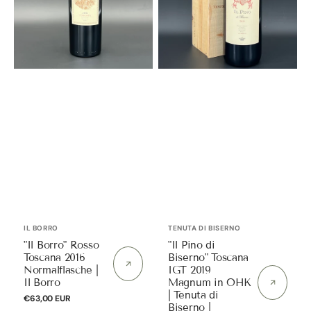
|
2019
Il
Magnum
Borro
in
OHK
|
Tenuta
di
Biserno
|
Antinori
Anbieter:
Anbieter:
IL BORRO
TENUTA DI BISERNO
"Il Borro" Rosso
"Il Pino di
Toscana 2016
Biserno" Toscana
Normalflasche |
IGT 2019
Il Borro
Magnum in OHK
| Tenuta di
Normaler
€63,00 EUR
Biserno |