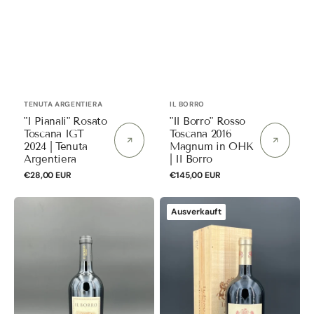
Anbieter:
Anbieter:
TENUTA ARGENTIERA
IL BORRO
"I Pianali" Rosato
"Il Borro" Rosso
Toscana IGT
Toscana 2016
2024 | Tenuta
Magnum in OHK
Argentiera
| Il Borro
Normaler
€28,00 EUR
Normaler
€145,00 EUR
Preis
Preis
"Il
"Il
Ausverkauft
Borro"
Pino
Rosso
di
Toscana
Biserno"
2016
Toscana
Normalflasche
IGT