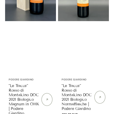
Biologico
Biologico
Magnum
Normalflasche
in
|
OHK
Podere
|
Giardino
Podere
Giardino
Anbieter:
Anbieter:
PODERE GIARDINO
PODERE GIARDINO
"Le Tracce"
"Le Tracce"
Rosso di
Rosso di
Montalcino DOC
Montalcino DOC
2021 Biologico
2021 Biologico
Magnum in OHK
Normalflasche |
| Podere
Podere Giardino
Giardino