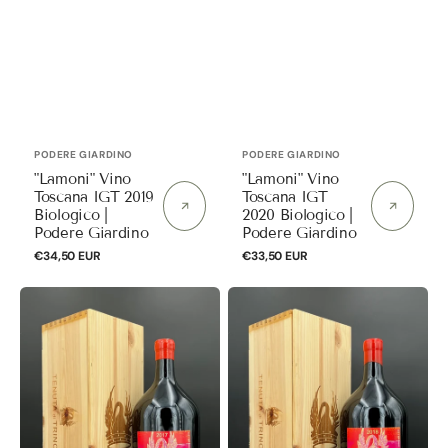
Anbieter:
Anbieter:
PODERE GIARDINO
PODERE GIARDINO
"Lamoni" Vino
"Lamoni" Vino
Toscana IGT 2019
Toscana IGT
Biologico |
2020 Biologico |
Podere Giardino
Podere Giardino
Normaler
€34,50 EUR
Normaler
€33,50 EUR
Preis
Preis
"Le
"Le
Cupole
Cupole
di
di
Trinoro"
Trinoro"
Rosso
Rosso
Toscana
Toscana