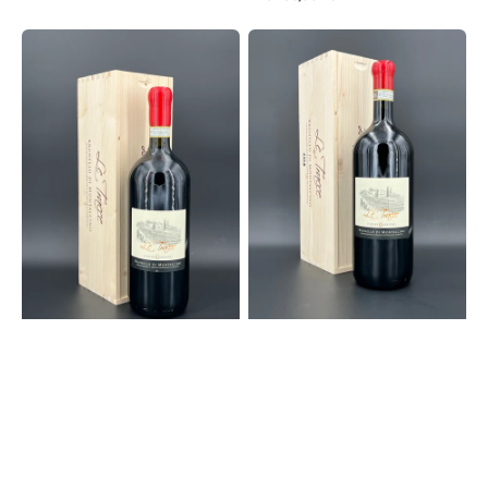
Preis
"Le
"Le
Tracce"
Tracce"
Brunello
Brunello
di
di
Montalcino
Montalcino
DOCG
DOCG
2017
2018
Magnum
Magnum
in
in
OHK
OHK
|
|
Podere
Podere
Giardino
Giardino