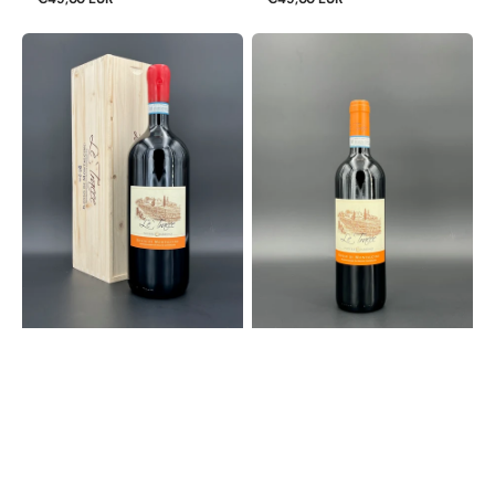
Preis
Preis
"Le
"Le
Tracce"
Tracce"
Rosso
Rosso
di
di
Montalcino
Montalcino
DOC
DOC
2020
2020
Biologico
Biologico
Magnum
Normalflasche
in
|
OHK
Podere
|
Giardino
Podere
Giardino