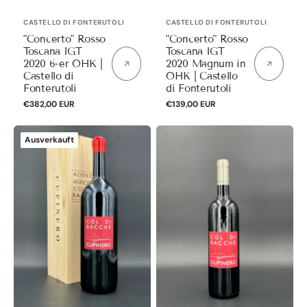
Anbieter:
Anbieter:
CASTELLO DI FONTERUTOLI
CASTELLO DI FONTERUTOLI
"Concerto" Rosso
"Concerto" Rosso
Toscana IGT
Toscana IGT
2020 6-er OHK |
2020 Magnum in
Castello di
OHK | Castello
Fonterutoli
di Fonterutoli
Normaler
€382,00 EUR
Normaler
€139,00 EUR
Preis
Preis
"Cupinero"
"Cupinero"
Ausverkauft
I.G.T.
I.G.T.
Toscana
Toscana
Rosso
Rosso
2019
2019
Magnum
Normalflasche
in
|
OHK
Col
|
di
Col
Bacche