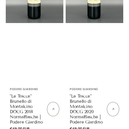
Normalflasche
Normalflasche
|
|
Podere
Podere
Giardino
Giardino
Anbieter:
Anbieter:
PODERE GIARDINO
PODERE GIARDINO
"Le Tracce"
"Le Tracce"
Brunello di
Brunello di
Montalcino
Montalcino
DOCG 2018
DOCG 2020
Normalflasche |
Normalflasche |
Podere Giardino
Podere Giardino
Normaler
€49,00 EUR
Normaler
€49,00 EUR