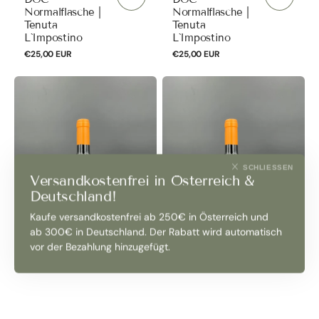
Normalflasche |
Normalflasche |
Tenuta
Tenuta
L`Impostino
L`Impostino
Normaler
€25,00 EUR
Normaler
€25,00 EUR
Preis
Preis
"Lamoni"
"Lamoni"
Vino
Vino
Toscana
Toscana
IGT
IGT
2019
2020
SCHLIESSEN
Versandkostenfrei in Österreich &
Biologico
Biologico
Deutschland!
|
|
Kaufe versandkostenfrei ab 250€ in Österreich und
Podere
Podere
ab 300€ in Deutschland. Der Rabatt wird automatisch
Giardino
Giardino
vor der Bezahlung hinzugefügt.